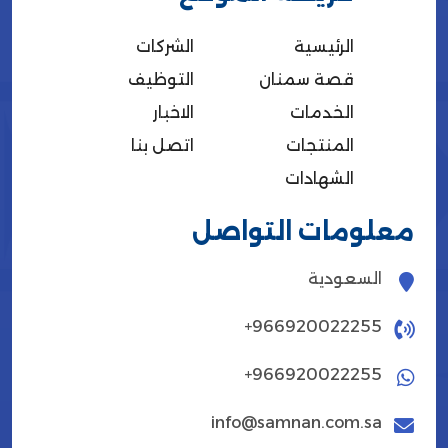
اﻟﺮﺋﻴﺴﻴﺔ
الشركات
قصة سمنان
التوظيف
الخدمات
الاخبار
المنتجات
اتصل بنا
الشهادات
معلومات التواصل
السعودية
+966920022255
+966920022255
info@samnan.com.sa