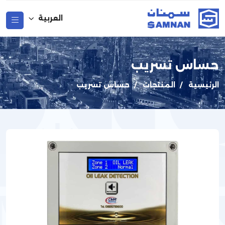
العربية
حساس تسريب
اﻟﺮﺋﻴﺴﻴﺔ
المنتجات
حساس تسريب