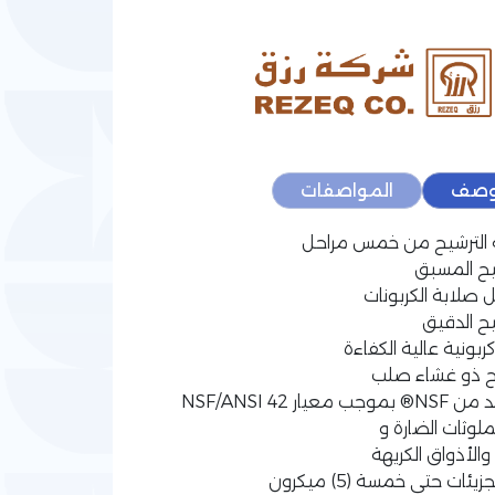
وصف
المواصفات
 الترشيح من خمس مراحل
شيح المسبق
ل صلابة الكربونات
شيح الدقيق
كربونية عالية الكفاءة
ح ذو غشاء صلب
ب معيار NSF/ANSI 42
لملوثات الضارة و
 والأذواق الكريهة
زيئات حتى خمسة (5) ميكرون