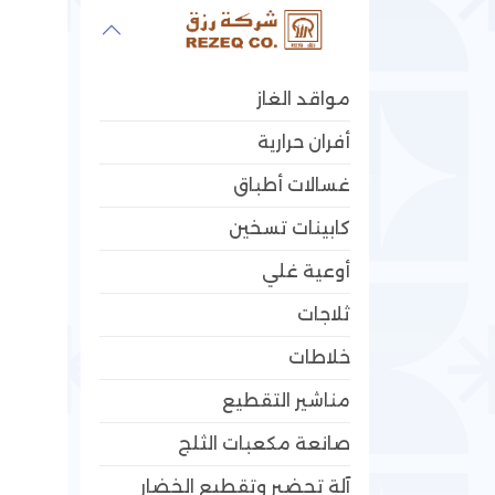
مواقد الغاز
أفران حرارية
غسالات أطباق
كابينات تسخين
أوعية غلي
ثلاجات
خلاطات
مناشير التقطيع
صانعة مكعبات الثلج
آلة تحضير وتقطيع الخضار