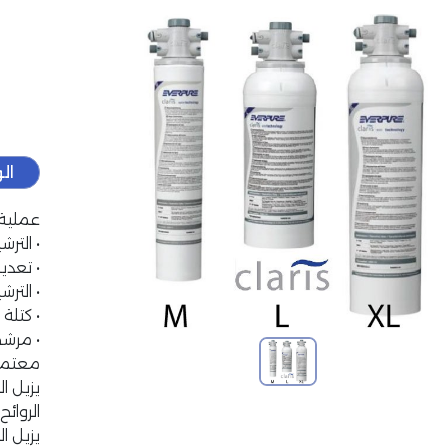
ال
عملية
• التر
• تعدي
• التر
• كتلة 
• مرش
معتمد من NSF® بموج
يزيل ا
الروائح
يزيل الج