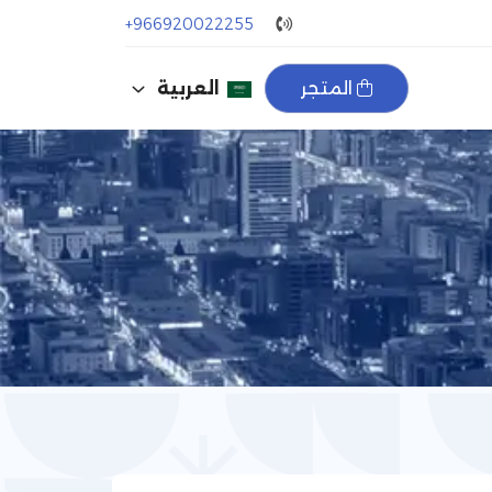
+966920022255
المتجر
العربية