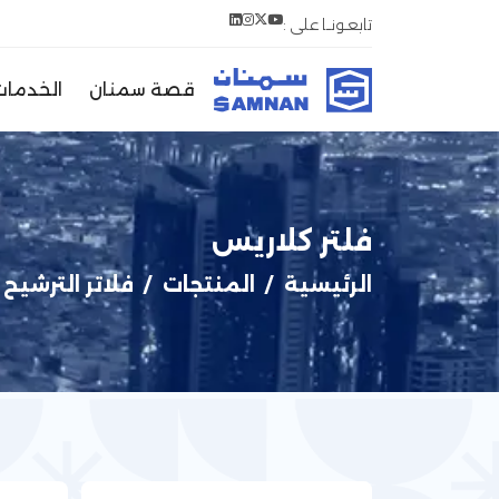
تابعـونــا على :
قصة سمنان
الخدمات
فلتر كلاريس
اﻟﺮﺋﻴﺴﻴﺔ
المنتجات
فلاتر الترشيح